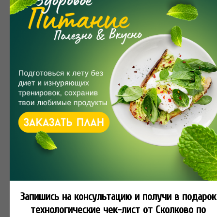
💧
МИФ 5.
В сауне избавляешься от лишних
килограммов. Нет доказательств этому мифу. В
сауне человек обильно теряет жидкость.
Однако, при питье человек восстанавливает
водный баланс в организме.
НАЧНИТЕ ПОЛЬЗОВАТЬСЯ ПРИЛОЖЕНИЕМ
NUTRI БЕСПЛАТНО!
Приложение доступно бесплатно в Google Play.
Начните отслеживать свои достижения в здоровье
и фитнесе!
Запишись на консультацию и получи
в подарок
технологические чек-лист от Сколково по