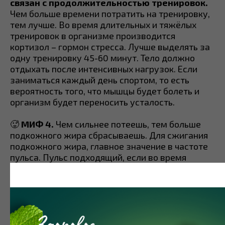
связан с продолжительностью тренировок.
Чем больше времени потратить на тренировку,
тем лучше. Во время длительных и тяжёлых
тренировок в организме производится
кортизол – гормон стресса. Лучше выделять за
одну тренировку 45-60 минут. Тело должно
отдыхать после интенсивных нагрузок. Если
заниматься каждый день спортом, то есть
вероятность того, что мышцы будет болеть и
организм будет переносить усталость.
🥵
МИФ 4.
Чем сильнее потеешь, тем больше
подкожного жира сбрасываешь. Для сжигания
подкожного жира, главное значение в частоте
пульса. Пульс подходящий, если во время
тренировки человек способен общаться. В этом
случае удаётся начать сжигать подкожный жир.
Формула для подходящей частоты пульса
выглядит следующим образом 0.6 – 0.7 * (220 –
возраст). С данной частотой пульса следует
тренироваться непрерывно 45-60 минут.