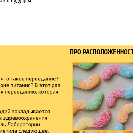
я и в будущем.
ПРО РАСПОЛОЖЕННОСТ
 что такое переедание?
оне питания? В этот раз
к перееданию, которая
юдей закладывается
а здравоохранения
ель Лаборатории
тметила следующее.