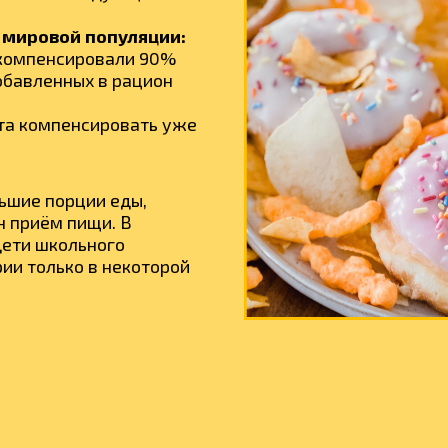
 мировой популяции:
т компенсировали 90%
обавленных в рацион
ста компенсировать уже
льшие порции еды,
н приём пищи. В
дети школьного
ии только в некоторой