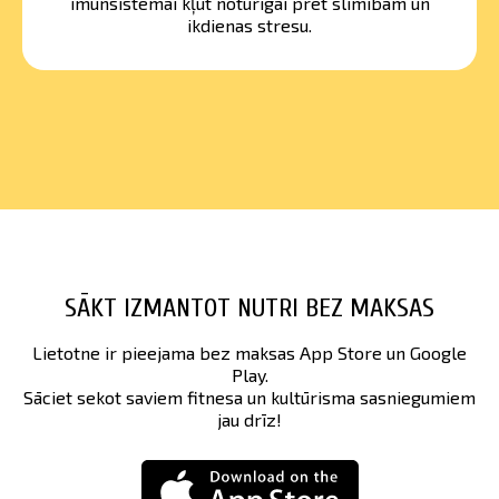
imūnsistēmai kļūt noturīgai pret slimībām un
ikdienas stresu.
SĀKT IZMANTOT NUTRI BEZ MAKSAS
Lietotne ir pieejama bez maksas App Store un Google
Play.
Sāciet sekot saviem fitnesa un kultūrisma sasniegumiem
jau drīz!